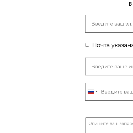
В
Почта указан